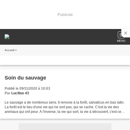
Publicité
MENU
Accueil
»
Soin du sauvage
Publié le 09/11/2020 à 10:03
Par
Lucilius 43
Le sauvage a de nombreux sens. Il renvoie à la forêt, salvaticus en bas latin.
La forêt est le lieu d'une vie qui ne sort pas, qui se cache. C'est la vie des
animaux qui ont peur. A l'inverse, la vie qui sort, la vie à découvert, c'est celle
qui entre...